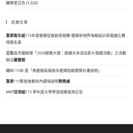
輔導室公告
(1,222)
近期文章
重要
衛生組
115年度健康促進創意競賽-健康新視界海報設計與電繪比賽
得獎名單
公告
高市圖辦理「2026朗聲大賞：朗讀文本演出影片徵選活動」之活動
辦法
圖書館
轉知115年 度「周產期高風險孕產婦追蹤關懷計畫說明」
重要
115繁星推薦校內選填說明
教務處
HOT
註冊組
115 學年度大學學測成績查詢公告