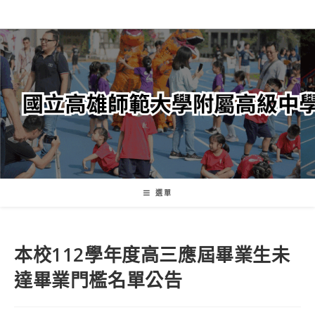
跳
轉
至
主
要
內
容
選單
本校112學年度高三應屆畢業生未
達畢業門檻名單公告