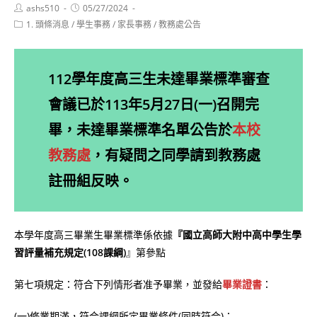
Post
Post
ashs510
05/27/2024
author:
published:
Post
1. 頭條消息
/
學生事務
/
家長事務
/
教務處公告
category:
112學年度高三生未達畢業標準審查
會議已於113年5月27日(一)召開完
畢，未達畢業標準名單公告於
本校
教務處
，有疑問之同學請到教務處
註冊組反映。
本學年度高三畢業生畢業標準係依據
『國立高師大附中高中學生學
習評量補充規定(108課綱)
』第參點
第七項規定：符合下列情形者准予畢業，並發給
畢業證書
：
(一)修業期滿，符合課綱所定畢業條件(同時符合)：