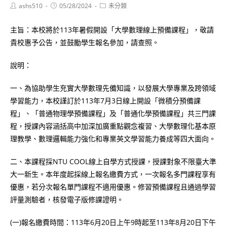
Post
Post
Post
ashs510
05/28/2024
未分類
author:
published:
category:
主旨：本校將於113年暑假開設「大學數理線上預備課程」，敬請
貴校惠予公告，並鼓勵學生報名參加，請查照。
說明：
一、為協助學生充實大學數理先備知識，以發展大學專業及跨領域
學習能力，本校謹訂於113年7月3日線上開設「微積分預備課
程」、「普通物理學預備課程」及「普通化學預備課程」共三門課
程，授課內容涵括高中加深加廣重點觀念複習、大學數理化基本原
理教學、數理邏輯能力強化和專業英文學習能力養成等四大面向。
二、本課程採NTU COOL線上自學方式授課，授課對象不限臺大準
大一新生。本年度起採線上報名繳費方式，一次報名多門課程享有
優惠，若分次報名單門課程不適用優惠。修習預備課程且通過學習
評量測驗者，核發電子版修課證明。
(一)報名繳費時間：113年6月20日上午9時起至113年8月20日下午