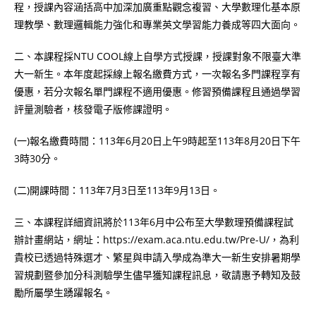
程，授課內容涵括高中加深加廣重點觀念複習、大學數理化基本原
理教學、數理邏輯能力強化和專業英文學習能力養成等四大面向。
二、本課程採NTU COOL線上自學方式授課，授課對象不限臺大準
大一新生。本年度起採線上報名繳費方式，一次報名多門課程享有
優惠，若分次報名單門課程不適用優惠。修習預備課程且通過學習
評量測驗者，核發電子版修課證明。
(一)報名繳費時間：113年6月20日上午9時起至113年8月20日下午
3時30分。
(二)開課時間：113年7月3日至113年9月13日。
三、本課程詳細資訊將於113年6月中公布至大學數理預備課程試
辦計畫網站，網址：https://exam.aca.ntu.edu.tw/Pre-U/，為利
貴校已透過特殊選才、繁星與申請入學成為準大一新生安排暑期學
習規劃暨參加分科測驗學生儘早獲知課程訊息，敬請惠予轉知及鼓
勵所屬學生踴躍報名。