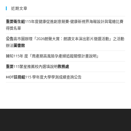
近期文章
重要
衛生組
115年度健康促進創意競賽-健康新視界海報設計與電繪比賽
得獎名單
公告
高市圖辦理「2026朗聲大賞：朗讀文本演出影片徵選活動」之活動
辦法
圖書館
轉知115年 度「周產期高風險孕產婦追蹤關懷計畫說明」
重要
115繁星推薦校內選填說明
教務處
HOT
註冊組
115 學年度大學學測成績查詢公告