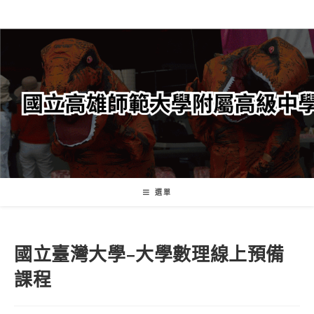
跳
轉
至
主
要
內
容
選單
國立臺灣大學–大學數理線上預備
課程