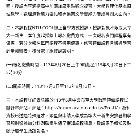
程，授課內容涵括高中加深加廣重點觀念複習、大學數理化基本原
理教學、數理邏輯能力強化和專業英文學習能力養成等四大面向。
二、本課程採NTU COOL線上自學方式授課，授課對象不限臺大準
大一新生。本年度起採線上報名繳費方式，一次報名多門課程享有
優惠，若分次報名單門課程不適用優惠。修習預備課程且通過學習
評量測驗者，核發電子版修課證明。
(一)報名繳費時間：113年6月20日上午9時起至113年8月20日下午
3時30分。
(二)開課時間：113年7月3日至113年9月13日。
三、本課程詳細資訊將於113年6月中公布至大學數理預備課程試
辦計畫網站，網址：https://exam.aca.ntu.edu.tw/Pre-U/，為利
貴校已透過特殊選才、繁星與申請入學成為準大一新生安排暑期學
習規劃暨參加分科測驗學生儘早獲知課程訊息，敬請惠予轉知及鼓
勵所屬學生踴躍報名。