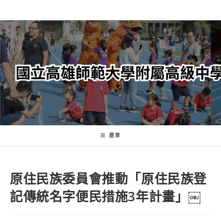
跳
轉
至
主
要
內
容
選單
原住民族委員會推動「原住民族登
記傳統名字便民措施3年計畫」￼