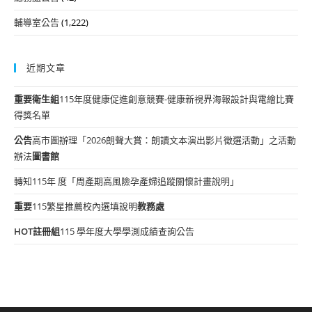
輔導室公告
(1,222)
近期文章
重要
衛生組
115年度健康促進創意競賽-健康新視界海報設計與電繪比賽
得獎名單
公告
高市圖辦理「2026朗聲大賞：朗讀文本演出影片徵選活動」之活動
辦法
圖書館
轉知115年 度「周產期高風險孕產婦追蹤關懷計畫說明」
重要
115繁星推薦校內選填說明
教務處
HOT
註冊組
115 學年度大學學測成績查詢公告