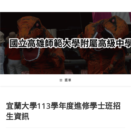
跳
轉
至
主
要
內
容
選單
宜蘭大學113學年度進修學士班招
生資訊