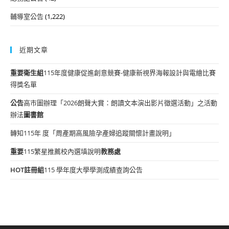
輔導室公告
(1,222)
近期文章
重要
衛生組
115年度健康促進創意競賽-健康新視界海報設計與電繪比賽
得獎名單
公告
高市圖辦理「2026朗聲大賞：朗讀文本演出影片徵選活動」之活動
辦法
圖書館
轉知115年 度「周產期高風險孕產婦追蹤關懷計畫說明」
重要
115繁星推薦校內選填說明
教務處
HOT
註冊組
115 學年度大學學測成績查詢公告