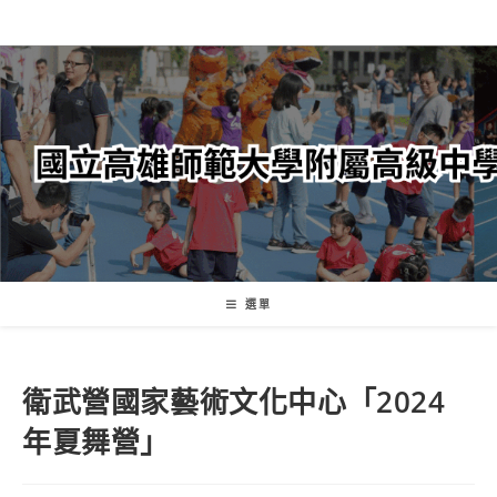
跳
轉
至
主
要
內
容
選單
衛武營國家藝術文化中心「2024
年夏舞營」