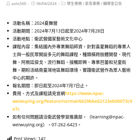
Post
Post
Post
ashs560
06/04/2024
學生事務
/
家長事務
/
輔導室公告
author:
published:
category:
活動名稱：2024夏舞營
活動期間：2024年7月13日起至2024年7月28日
活動地點：衛武營國家藝術文化中心
課程內容：集結國內外專業舞蹈師資，針對喜愛舞蹈的專業人
士與一般民眾開設多元的舞蹈課程，種類橫跨肢體開發、現代
舞、阿根廷探戈、流行舞蹈、接觸即興、專業芭蕾和兒童街
舞，期盼活絡南臺灣地區舞蹈環境，實踐衛武營作為眾人藝術
中心的期許。
報名期間：即日起至2024年7月7日止。
費用、方式及課程請見官網
https://www.npac-
weiwuying.org/feature/normal/6629bbe62123eb00073c9
e7c
如有任何問題請洽衛武營學習推廣部，（learning@npac-
weiwuying.org），07-262-6423。
Post Views:
142