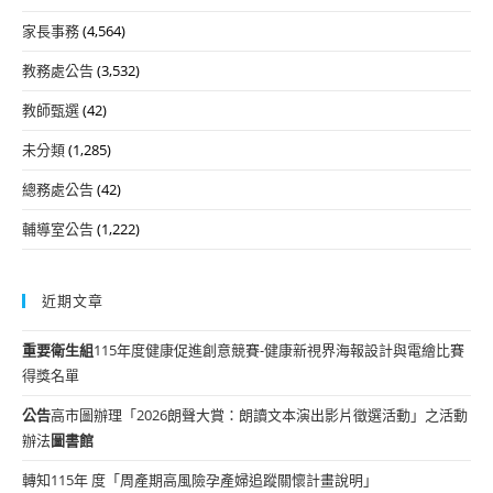
家長事務
(4,564)
教務處公告
(3,532)
教師甄選
(42)
未分類
(1,285)
總務處公告
(42)
輔導室公告
(1,222)
近期文章
重要
衛生組
115年度健康促進創意競賽-健康新視界海報設計與電繪比賽
得獎名單
公告
高市圖辦理「2026朗聲大賞：朗讀文本演出影片徵選活動」之活動
辦法
圖書館
轉知115年 度「周產期高風險孕產婦追蹤關懷計畫說明」