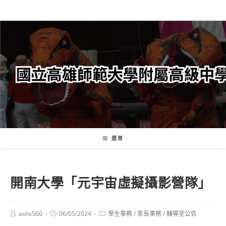
跳
轉
至
主
要
內
容
選單
開南大學「元宇宙虛擬攝影營隊」
Post
Post
Post
ashs560
06/05/2024
學生事務
/
家長事務
/
輔導室公告
author:
published:
category: