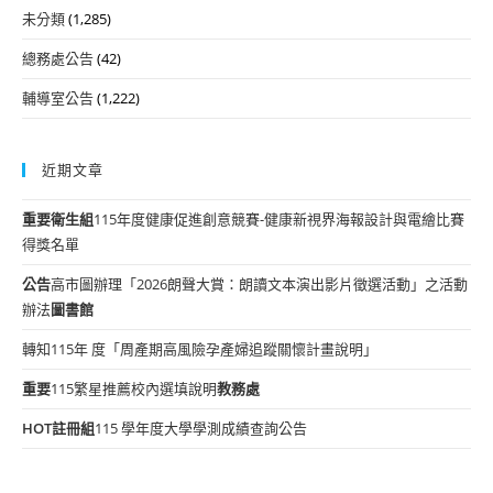
未分類
(1,285)
總務處公告
(42)
輔導室公告
(1,222)
近期文章
重要
衛生組
115年度健康促進創意競賽-健康新視界海報設計與電繪比賽
得獎名單
公告
高市圖辦理「2026朗聲大賞：朗讀文本演出影片徵選活動」之活動
辦法
圖書館
轉知115年 度「周產期高風險孕產婦追蹤關懷計畫說明」
重要
115繁星推薦校內選填說明
教務處
HOT
註冊組
115 學年度大學學測成績查詢公告