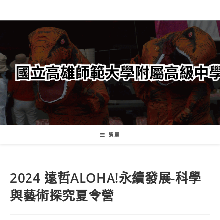
跳
轉
至
主
要
內
容
選單
2024 遠哲ALOHA!永續發展-科學
與藝術探究夏令營