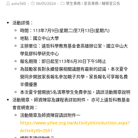
Post
Post
Post
ashs560
06/05/2024
學生事務
/
家長事務
/
輔導室公告
author:
published:
category:
活動詳情：
時間：113年7月9日(星期二)至7月13日(星期六)
地點：國立中山大學
主辦單位：遠哲科學教育基金會高雄辦公室、國立中山大
學氣膠科學研究中心
報名期限：即日起至113年6月30日下午5時止
為鼓勵家長對永續發展相關議題有最新的認識，本次夏令
營同步開放家長報名參加親子共學，家長報名可享報名費
半價優惠
本次夏令營開放5名清寒學生免費參加，請詳活動簡章說明
活動簡章、師資陣容及課程表詳如附件， 亦可上遠哲科教基金
會官網查詢：
活動簡章及師資陣容請詳附件一
https://www.ytlee.org.tw/ActivityIntroduction.aspx?
ActivityID=2551