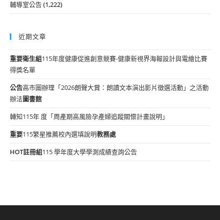
輔導室公告
(1,222)
近期文章
重要
衛生組
115年度健康促進創意競賽-健康新視界海報設計與電繪比賽
得獎名單
公告
高市圖辦理「2026朗聲大賞：朗讀文本演出影片徵選活動」之活動
辦法
圖書館
轉知115年 度「周產期高風險孕產婦追蹤關懷計畫說明」
重要
115繁星推薦校內選填說明
教務處
HOT
註冊組
115 學年度大學學測成績查詢公告