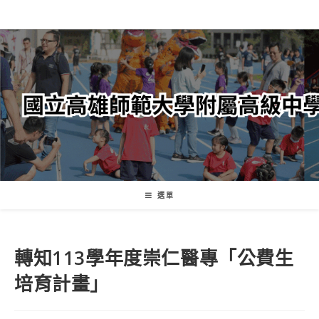
跳
轉
至
主
要
內
容
選單
轉知113學年度崇仁醫專「公費生
培育計畫」