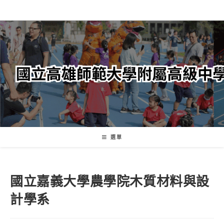
跳
轉
至
主
要
內
容
選單
國立嘉義大學農學院木質材料與設
計學系