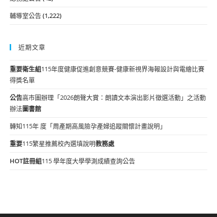
輔導室公告
(1,222)
近期文章
重要
衛生組
115年度健康促進創意競賽-健康新視界海報設計與電繪比賽
得獎名單
公告
高市圖辦理「2026朗聲大賞：朗讀文本演出影片徵選活動」之活動
辦法
圖書館
轉知115年 度「周產期高風險孕產婦追蹤關懷計畫說明」
重要
115繁星推薦校內選填說明
教務處
HOT
註冊組
115 學年度大學學測成績查詢公告