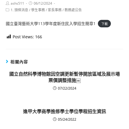
Post
Post
ashs511
06/12/2024
author:
published:
Post
1. 頭條消息
/
學生事務
/
家長事務
/
教務處公告
category:
國立臺灣藝術大學113學年度新住民入學招生簡章1
下載
Post Views:
166
相關內容
國立自然科學博物館因空調更新暫停開放區域及展示場
票價調整措施￼
07/22/2024
逢甲大學商學進修學士學位學程招生資訊
05/24/2022