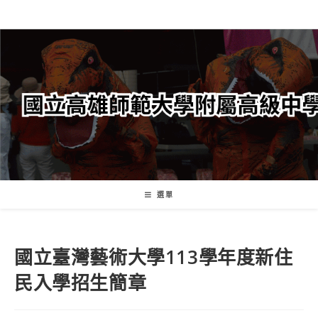
跳
轉
至
主
要
內
容
選單
國立臺灣藝術大學113學年度新住
民入學招生簡章