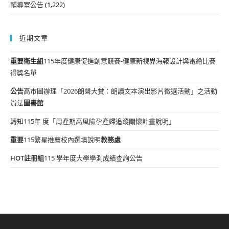
輔導室公告
(1,222)
近期文章
重要
衛生組
115年度健康促進創意競賽-健康新視界海報設計與電繪比賽
得獎名單
公告
高市圖辦理「2026朗聲大賞：朗讀文本演出影片徵選活動」之活動
辦法
圖書館
轉知115年 度「周產期高風險孕產婦追蹤關懷計畫說明」
重要
115繁星推薦校內選填說明
教務處
HOT
註冊組
115 學年度大學學測成績查詢公告