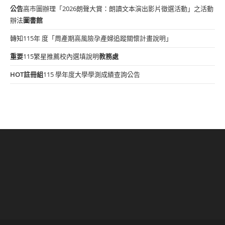
公告
高市圖辦理「2026朗聲大賞：朗讀文本演出影片徵選活動」之活動
辦法
圖書館
轉知115年 度「周產期高風險孕產婦追蹤關懷計畫說明」
重要
115繁星推薦校內選填說明
教務處
HOT
註冊組
115 學年度大學學測成績查詢公告