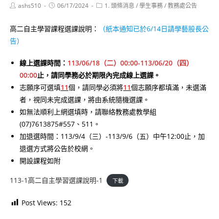
Post
Post
Post
ashs510
06/17/2024
1. 頭條消息
/
學生事務
/
教務處公告
author:
published:
category:
高二自主學習課程選課說明：
（紙本通知已於6/14日請學藝股長公
告）
線上選課時間：
113/06/18（二）00:00-113/06/20（四）
00:00
止，請同學務必於期限內完成線上選課。
志願序可選填
11
個，請同學必須將
11
個志願序都填滿，未選滿
者，視同未完成選課，將由系統隨機選課。
如無法順利上網選填時，請聯絡教務處教學組
(07)7613875#557、511。
加退選時間：113/9/4（三）-113/9/6（五）中午12:00止，加
退選方式將公告於校網。
開設課程如附
113-1高二自主學習選課說明-1
下載
Post Views:
152