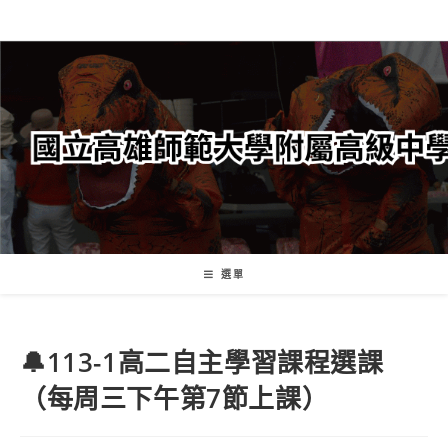
跳
轉
至
主
要
內
容
選單
🔔113-1高二自主學習課程選課
（每周三下午第7節上課）