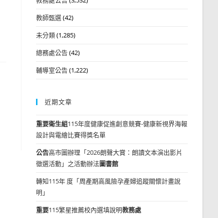
教師甄選
(42)
未分類
(1,285)
總務處公告
(42)
輔導室公告
(1,222)
近期文章
重要
衛生組
115年度健康促進創意競賽-健康新視界海報
設計與電繪比賽得獎名單
公告
高市圖辦理「2026朗聲大賞：朗讀文本演出影片
徵選活動」之活動辦法
圖書館
轉知115年 度「周產期高風險孕產婦追蹤關懷計畫說
明」
重要
115繁星推薦校內選填說明
教務處