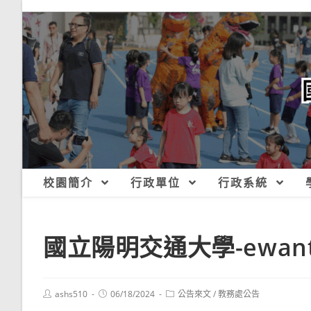
跳
轉
至
主
要
內
容
校園簡介
行政單位
行政系統
國立陽明交通大學-ewan
Post
Post
Post
ashs510
06/18/2024
公告來文
/
教務處公告
author:
published:
category: