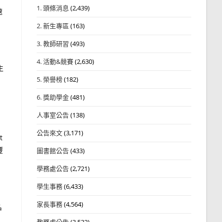
1. 頭條消息
(2,439)
速
2. 新生專區
(163)
3. 教師研習
(493)
4. 活動&競賽
(2,630)
生
5. 榮譽榜
(182)
6. 獎助學金
(481)
人事室公告
(138)
公告來文
(3,171)
t
豐
圖書館公告
(433)
學務處公告
(2,721)
學生事務
(6,433)
家長事務
(4,564)
名
教務處公告
(3,532)