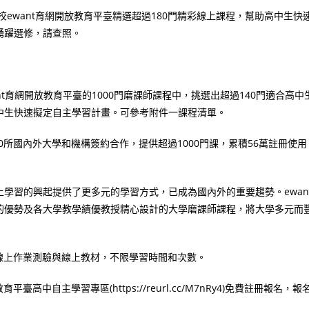
校ewant育網開放教育平臺精選超過180門精彩線上課程，幫助高中生快
踴躍選修，請查照。
t育網開放教育平臺的1000門磨課師課程中，挑選出超過140門適合高中
中生快速擬定自主學習計畫。可參考附件一課程清單。
10所國內外大學和機構簽約合作，提供超過1000門課，累積56萬註冊使用
學習的興起提供了更多元的學習方式，已成為國內外的重要趨勢。ewan
的優勢及各大學教學績優教授精心設計的大學磨課師課程，將大學多元而
、線上作業測驗與線上教材，不限學習時間和次數。
臺高中自主學習專區(https://reurl.cc/M7nRy4)免費註冊報名，報