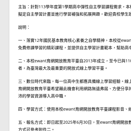
主旨：針對113學年度第1學期高中彈性自主學習課程需求，本
擬定自主學習計畫並進行學習補強和拓展興趣，歡迎貴校學生
說明：
一、落實12年國民基本教育核心素養之自學精神，本校從ewan
免費修課學習的精彩課程，並提供自主學習計畫範本，幫助高
二、本校ewant育網開放教育平臺自2013年成立，至今已與1
者，為臺灣最大及最重要的開放式線上學習平臺。
三、數位時代來臨，每一位高中生都應具備線上學習經驗。線上
育網開放教育平臺希望藉此機會利用網路無遠弗屆、方便分享
沛的學習資源導入高中職。
四、學習方式：使用本校ewant育網開放教育平臺課程影音
五、報名方式：即日起至2025年6月30日，至ewant育網開放教育平
方式可參考附件二。