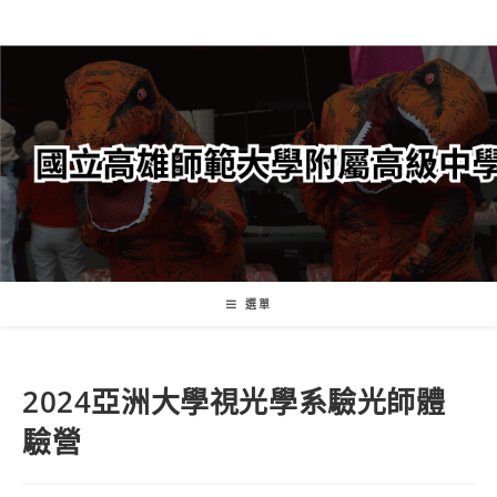
跳
轉
至
主
要
內
容
選單
2024亞洲大學視光學系驗光師體
驗營