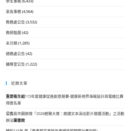
學生事務
(6,433)
家長事務
(4,564)
教務處公告
(3,532)
教師甄選
(42)
未分類
(1,285)
總務處公告
(42)
輔導室公告
(1,222)
近期文章
重要
衛生組
115年度健康促進創意競賽-健康新視界海報設計與電繪比賽
得獎名單
公告
高市圖辦理「2026朗聲大賞：朗讀文本演出影片徵選活動」之活動
辦法
圖書館
轉知115年 度「周產期高風險孕產婦追蹤關懷計畫說明」