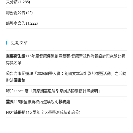
未分類
(1,285)
總務處公告
(42)
輔導室公告
(1,222)
近期文章
重要
衛生組
115年度健康促進創意競賽-健康新視界海報設計與電繪比賽
得獎名單
公告
高市圖辦理「2026朗聲大賞：朗讀文本演出影片徵選活動」之活動
辦法
圖書館
轉知115年 度「周產期高風險孕產婦追蹤關懷計畫說明」
重要
115繁星推薦校內選填說明
教務處
HOT
註冊組
115 學年度大學學測成績查詢公告