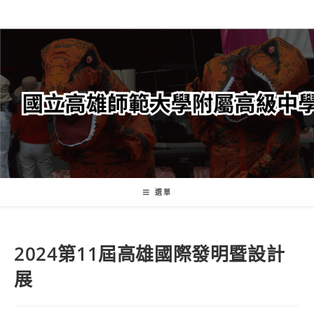
跳
轉
至
主
要
內
容
選單
2024第11屆高雄國際發明暨設計
展