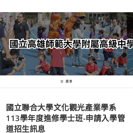
跳
轉
至
主
要
內
容
選單
國立聯合大學文化觀光產業學系
113學年度進修學士班-申請入學管
道招生訊息