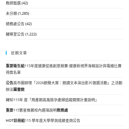
教師甄選
(42)
未分類
(1,285)
總務處公告
(42)
輔導室公告
(1,222)
近期文章
重要
衛生組
115年度健康促進創意競賽-健康新視界海報設計與電繪比賽
得獎名單
公告
高市圖辦理「2026朗聲大賞：朗讀文本演出影片徵選活動」之活動
辦法
圖書館
轉知115年 度「周產期高風險孕產婦追蹤關懷計畫說明」
重要
115繁星推薦校內選填說明
教務處
HOT
註冊組
115 學年度大學學測成績查詢公告