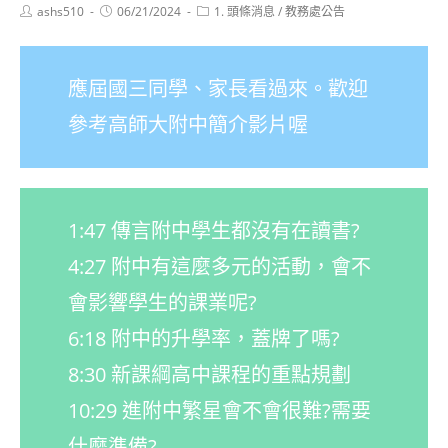
Post
Post
Post
ashs510
06/21/2024
1. 頭條消息
/
教務處公告
author:
published:
category:
應屆國三同學、家長看過來。歡迎
參考高師大附中簡介影片喔
1:47 傳言附中學生都沒有在讀書?
4:27 附中有這麼多元的活動，會不
會影響學生的課業呢?
6:18 附中的升學率，蓋牌了嗎?
8:30 新課綱高中課程的重點規劃
10:29 進附中繁星會不會很難?需要
什麼準備?