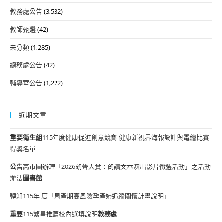
教務處公告
(3,532)
教師甄選
(42)
未分類
(1,285)
總務處公告
(42)
輔導室公告
(1,222)
近期文章
重要
衛生組
115年度健康促進創意競賽-健康新視界海報設計與電繪比賽
得獎名單
公告
高市圖辦理「2026朗聲大賞：朗讀文本演出影片徵選活動」之活動
辦法
圖書館
轉知115年 度「周產期高風險孕產婦追蹤關懷計畫說明」
重要
115繁星推薦校內選填說明
教務處