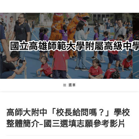
跳
轉
至
主
要
內
容
選單
高師大附中「校長給問嗎？」學校
整體簡介–國三選填志願參考影片