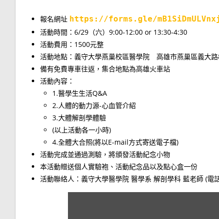
報名網址
https://forms.gle/mB1SiDmULVnx
活動時間：6/29（六）9:00-12:00 or 13:30-4:30
活動費用：1500元整
活動地點：義守大學燕巢校區醫學院 高雄市燕巢區義大路8
備有免費專車往返，集合地點為高雄火車站
活動內容：
1.醫學生生活Q&A
2.人體的動力源-心血管介紹
3.大體解剖學體驗
(以上活動各一小時)
4.全體大合照(將以E-mail方式寄送電子檔)
活動完成並通過測驗，將頒發活動紀念小物
本活動贈送個人實驗袍、活動紀念品以及點心盒一份
活動聯絡人：義守大學醫學院 醫學系 解剖學科 藍老師 (電話: 09583