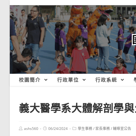
跳
轉
至
主
要
內
容
校園簡介
行政單位
行政系統
義大醫學系大體解剖學與
Post
Post
Post
ashs560
06/24/2024
學生事務
/
家長事務
/
輔導室公告
author:
published:
category: