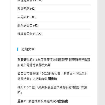
教師甄選
(42)
未分類
(1,285)
總務處公告
(42)
輔導室公告
(1,222)
近期文章
重要
衛生組
115年度健康促進創意競賽-健康新視界海報
設計與電繪比賽得獎名單
公告
高市圖辦理「2026朗聲大賞：朗讀文本演出影片
徵選活動」之活動辦法
圖書館
轉知115年 度「周產期高風險孕產婦追蹤關懷計畫說
明」
重要
115繁星推薦校內選填說明
教務處