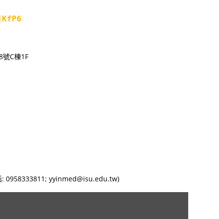
jKfP6
號C棟1F
33811; yyinmed@isu.edu.tw)