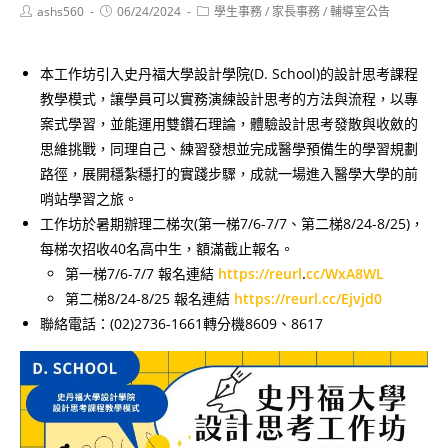
Post
Post
Post
ashs560
06/24/2024
學生事務
/
家長事務
/
輔導室公告
author:
published:
category:
本工作坊引入史丹福大學設計學院(D. School)的設計思考課程
教學模式，讓學員可以實務演練設計思考的方法與流程，以專
案式學習，並能運用雙鑽石理論，體驗設計思考發散與收斂的
思維挑戰，同理自己、練習發想並完成醫學預備生的學習規劃
路徑，展開穩紮穩打的實踐步驟，成就一場進入醫學大學的前
哨站學習之旅。
工作坊於暑期辦理二梯次(第一梯7/6-7/7、第二梯8/24-8/25)，
每梯次招收40名高中生，額滿截止報名。
第一梯7/6-7/7 報名連結
https://reurl
.
cc/WxA8WL
第二梯8/24-8/25 報名連結
https://reurl.cc/Ejvjd0
聯絡電話：(02)2736-1661轉分機8609、8617