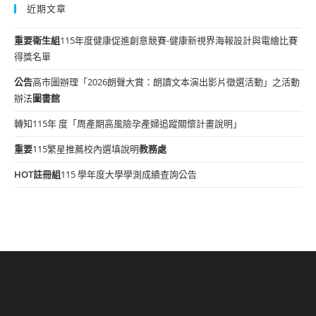
近期文章
重要
衛生組
115年度健康促進創意競賽-健康新視界海報設計與電繪比賽
得獎名單
公告
高市圖辦理「2026朗聲大賞：朗讀文本演出影片徵選活動」之活動
辦法
圖書館
轉知115年 度「周產期高風險孕產婦追蹤關懷計畫說明」
重要
115繁星推薦校內選填說明
教務處
HOT
註冊組
115 學年度大學學測成績查詢公告