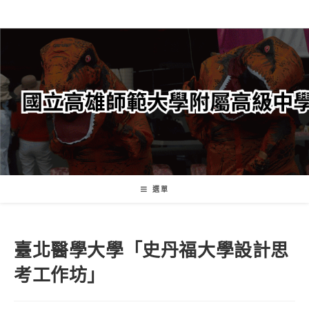
跳
轉
至
主
要
內
容
選單
臺北醫學大學「史丹福大學設計思
考工作坊」