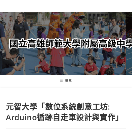
跳
轉
至
主
要
內
容
選單
元智大學「數位系統創意工坊:
Arduino循跡自走車設計與實作」