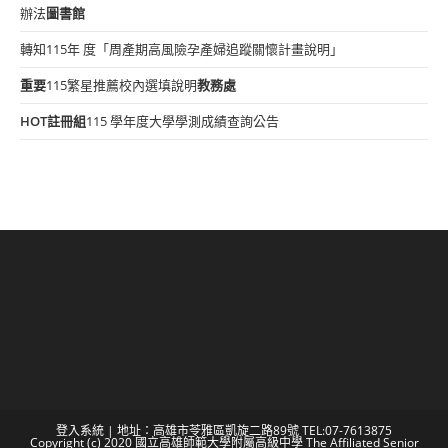
辦法
圖書館
轉知115年 度「周產期高風險孕產婦追蹤關懷計畫說明」
重要
115繁星推薦校內選填說明
教務處
HOT
註冊組
115 學年度大學學測成績查詢公告
登入系統
| 地址：高雄市苓雅區凱旋二路89號 TEL:07-7613875
Copyright (c) 2020 國立高雄師範大學附屬高級中學 The Affiliated Senior