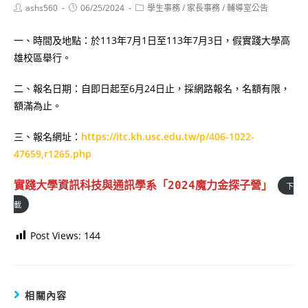
Post
Post
Post
ashs560
06/25/2024
學生事務
/
家長事務
/
輔導室公告
author:
published:
category:
一、時間及地點：於113年7月1日至113年7月3日，假實踐大學高
雄校區舉行。
二、報名日期：自即日起至6月24日止，採網路報名，名額有限，
額滿為止。
三、報名網址：
https://itc.kh.usc.edu.tw/p/406-1022-
47659,r1265.php
實踐大學資訊科技與通訊學系「2024魔力金探子營」
下
載
Post Views:
144
相關內容