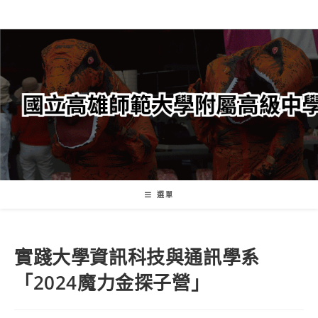
跳
轉
至
主
要
內
容
選單
實踐大學資訊科技與通訊學系
「2024魔力金探子營」