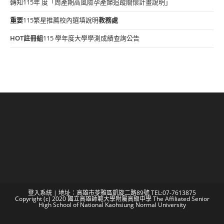
轉知115年 度「周產期高風險孕產婦追蹤關懷計畫說明」
重要
115繁星推薦校內選填說明
教務處
HOT
註冊組
115 學年度大學學測成績查詢公告
登入系統
| 地址：高雄市苓雅區凱旋二路89號 TEL:07-7613875
Copyright (c) 2020 國立高雄師範大學附屬高級中學 The Affiliated Senior
High School of National Kaohsiung Normal University