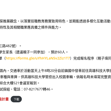
探推展觀念，以落實技職教育務實致用特色，並期能透過多樣化互動活動
特性及其相關職業應具備之條件與能力。
路482號）。
學生家長（建議親子一同參加），預計60人。
單（
https://forms.gle/uYhHYLaN5v2Ziz1T7
）完成報名程序（親子填
園內，交通車於活動當天上午8時20分自前鎮國中發車前往高雄科技大學
機車車種與車牌，供高雄科技大學管控出入校園車輛，倘報名時未填寫完整資
合大樓521會議室報到。
，電話：07-8217677轉46。
施計畫
下載