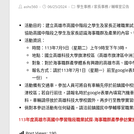
Post
Post
Post
ashs560
06/25/2024
學生事務
/
家長事務
/
輔導室公告
author:
published:
category:
活動目的：建立高雄市高國中階段之學生及家長正確職業試
協助高國中階段之學生及家長認識海事職群及產業的內容、
活動資訊：
時間：113年7月9日（星期二）上午9時至下午3時。
地點：國立高雄科技大學旗津校區（高雄市旗津區中洲三
對象：對於海事職群產學體系有興趣的高雄市高、國中
報名方式：請於113年7月1日（星期一）前至google表
一份）。
活動備有交通車，參加人員可將自有車輛先停於前鎮國中校
津校區；若自行前往，請報名時於google表單內填寫汽
料，車輛請停放於高雄科技大學校園外，再步行至教學實習綜
倘對本參訪活動有任何疑義，請洽前鎮國民中學輔導室職業試探組
113年度高雄市高國中學習階段職業試探-海事職群產學參訪實
Post Views:
190