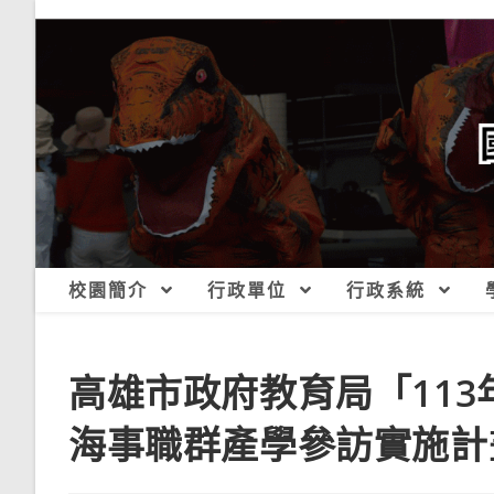
跳
轉
至
主
要
內
容
校園簡介
行政單位
行政系統
高雄市政府教育局「113
海事職群產學參訪實施計