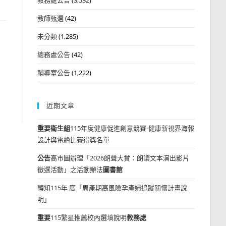
教師甄選
(42)
未分類
(1,285)
總務處公告
(42)
輔導室公告
(1,222)
近期文章
重要
衛生組
115年度健康促進創意競賽-健康新視界海報
設計與電繪比賽得獎名單
公告
高市圖辦理「2026朗聲大賞：朗讀文本演出影片
徵選活動」之活動辦法
圖書館
轉知115年 度「周產期高風險孕產婦追蹤關懷計畫說
明」
重要
115繁星推薦校內選填說明
教務處