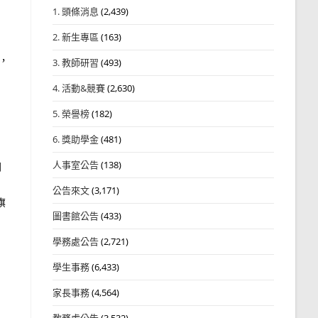
1. 頭條消息
(2,439)
2. 新生專區
(163)
，
3. 教師研習
(493)
4. 活動&競賽
(2,630)
5. 榮譽榜
(182)
6. 獎助學金
(481)
人事室公告
(138)
同
公告來文
(3,171)
旗
圖書館公告
(433)
學務處公告
(2,721)
學生事務
(6,433)
家長事務
(4,564)
教務處公告
(3,532)