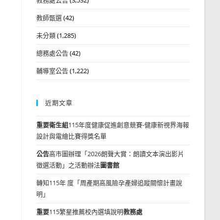
教師甄選
(42)
未分類
(1,285)
總務處公告
(42)
輔導室公告
(1,222)
近期文章
重要
衛生組
115年度健康促進創意競賽-健康新視界海報
設計與電繪比賽得獎名單
公告
高市圖辦理「2026朗聲大賞：朗讀文本演出影片
徵選活動」之活動辦法
圖書館
轉知115年 度「周產期高風險孕產婦追蹤關懷計畫說
明」
重要
115繁星推薦校內選填說明
教務處