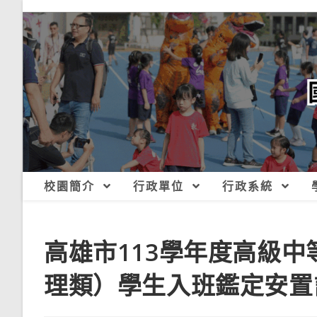
跳
轉
至
主
要
內
容
校園簡介
行政單位
行政系統
高雄市113學年度高級
理類）學生入班鑑定安置