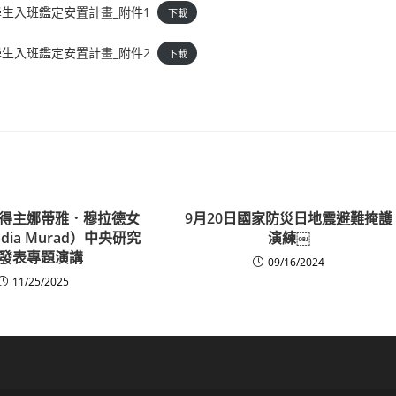
生入班鑑定安置計畫_附件1
下載
生入班鑑定安置計畫_附件2
下載
得主娜蒂雅．穆拉德女
9月20日國家防災日地震避難掩護
adia Murad）中央研究
演練￼
發表專題演講
09/16/2024
11/25/2025