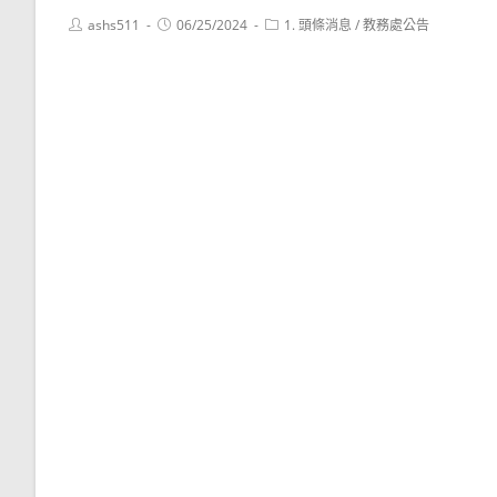
Post
Post
Post
ashs511
06/25/2024
1. 頭條消息
/
教務處公告
author:
published:
category: