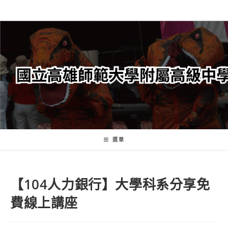
跳
轉
至
主
要
內
容
選單
【104人力銀行】大學科系分享免
費線上講座