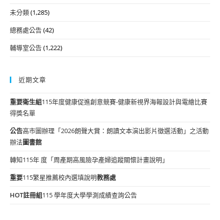
未分類
(1,285)
總務處公告
(42)
輔導室公告
(1,222)
近期文章
重要
衛生組
115年度健康促進創意競賽-健康新視界海報設計與電繪比賽
得獎名單
公告
高市圖辦理「2026朗聲大賞：朗讀文本演出影片徵選活動」之活動
辦法
圖書館
轉知115年 度「周產期高風險孕產婦追蹤關懷計畫說明」
重要
115繁星推薦校內選填說明
教務處
HOT
註冊組
115 學年度大學學測成績查詢公告