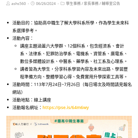
Post
Post
Post
ashs560
06/26/2024
學生事務
/
家長事務
/
輔導室公告
author:
published:
category:
活動目的：協助高中職生了解大學科系所學，作為學生未來科
系選擇參考。
活動內容：
講座主題涵蓋六大學群、12個科系，包含經濟系、會計
系、法律系、犯罪防治學系、電機系、資管系、廣電系、
數位多媒體設計系、中醫系、藥學系、社工系及心理系。
講者皆為大學生，分享科系學習內容及未來出路、學習歷
程準備方向、整體學習心得、免費實用升學探索工具等。
活動時間：113年7月24日~7月26日（每日場次及時間請見報名
網站）
活動地點：線上講座
活動報名網址：
https://pse.is/64m6wy