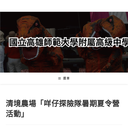
跳
轉
至
主
要
內
容
選單
清境農場「咩仔探險隊暑期夏令營
活動」