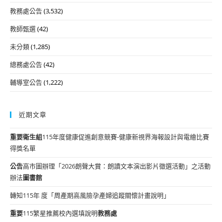
教務處公告
(3,532)
教師甄選
(42)
未分類
(1,285)
總務處公告
(42)
輔導室公告
(1,222)
近期文章
重要
衛生組
115年度健康促進創意競賽-健康新視界海報設計與電繪比賽
得獎名單
公告
高市圖辦理「2026朗聲大賞：朗讀文本演出影片徵選活動」之活動
辦法
圖書館
轉知115年 度「周產期高風險孕產婦追蹤關懷計畫說明」
重要
115繁星推薦校內選填說明
教務處