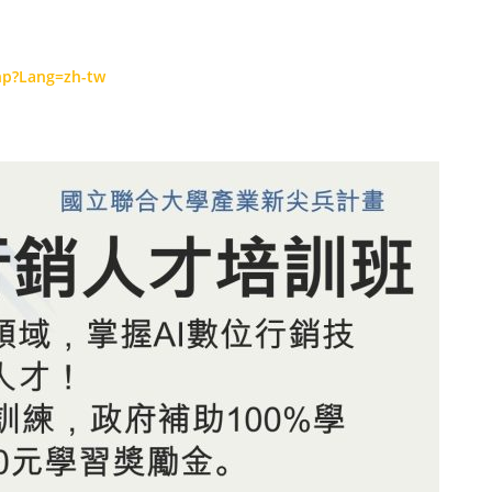
hp?Lang=zh-tw