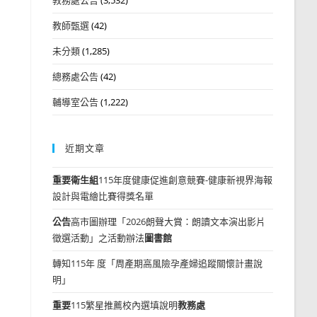
教師甄選
(42)
未分類
(1,285)
總務處公告
(42)
輔導室公告
(1,222)
近期文章
重要
衛生組
115年度健康促進創意競賽-健康新視界海報
設計與電繪比賽得獎名單
公告
高市圖辦理「2026朗聲大賞：朗讀文本演出影片
徵選活動」之活動辦法
圖書館
轉知115年 度「周產期高風險孕產婦追蹤關懷計畫說
明」
重要
115繁星推薦校內選填說明
教務處