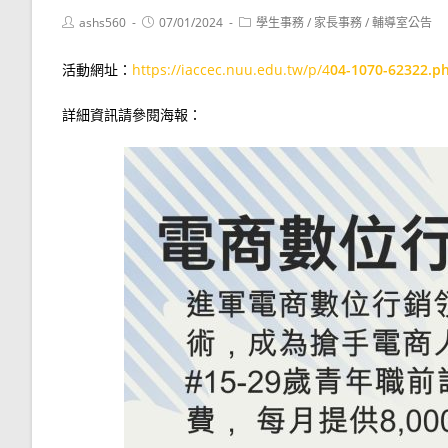
Post
Post
Post
ashs560
07/01/2024
學生事務
/
家長事務
/
輔導室公告
author:
published:
category:
活動網址：
https://iaccec.nuu.edu.tw/p/4
04-1070-62322.p
詳細資訊請參閱海報：