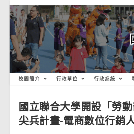
跳
轉
至
主
要
內
容
校園簡介
行政單位
行政系統
國立聯合大學開設「勞動
尖兵計畫-電商數位行銷