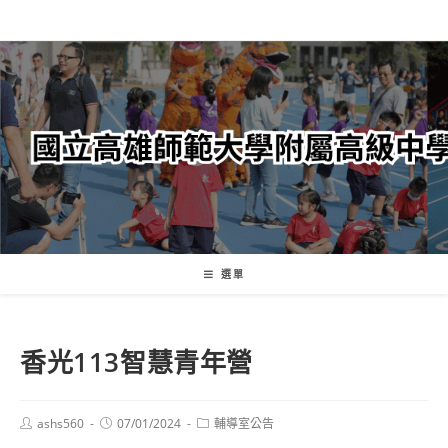
跳
轉
至
主
要
內
容
選單
香光113智慧青年營
Post
Post
Post
ashs560
07/01/2024
輔導室公告
author:
published:
category: