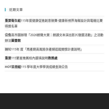
近期文章
重要
衛生組
115年度健康促進創意競賽-健康新視界海報設計與電繪比賽
得獎名單
公告
高市圖辦理「2026朗聲大賞：朗讀文本演出影片徵選活動」之活動
辦法
圖書館
轉知115年 度「周產期高風險孕產婦追蹤關懷計畫說明」
重要
115繁星推薦校內選填說明
教務處
HOT
註冊組
115 學年度大學學測成績查詢公告