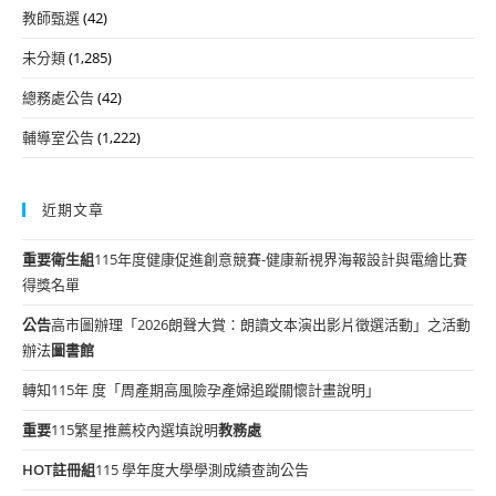
教師甄選
(42)
未分類
(1,285)
總務處公告
(42)
輔導室公告
(1,222)
近期文章
重要
衛生組
115年度健康促進創意競賽-健康新視界海報設計與電繪比賽
得獎名單
公告
高市圖辦理「2026朗聲大賞：朗讀文本演出影片徵選活動」之活動
辦法
圖書館
轉知115年 度「周產期高風險孕產婦追蹤關懷計畫說明」
重要
115繁星推薦校內選填說明
教務處
HOT
註冊組
115 學年度大學學測成績查詢公告