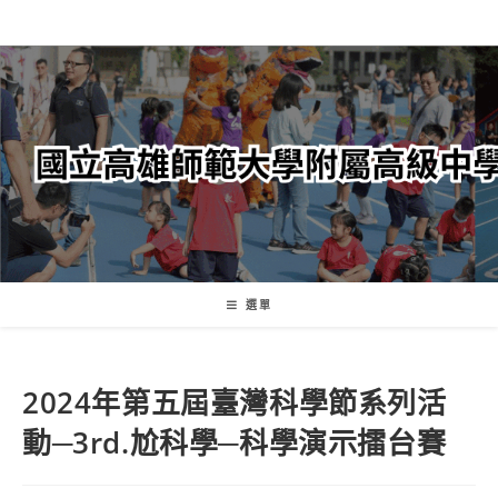
跳
轉
至
主
要
內
容
選單
2024年第五屆臺灣科學節系列活
動─3rd.尬科學─科學演示擂台賽