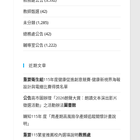
教師甄選
(42)
未分類
(1,285)
總務處公告
(42)
輔導室公告
(1,222)
近期文章
重要
衛生組
115年度健康促進創意競賽-健康新視界海報
設計與電繪比賽得獎名單
公告
高市圖辦理「2026朗聲大賞：朗讀文本演出影片
徵選活動」之活動辦法
圖書館
轉知115年 度「周產期高風險孕產婦追蹤關懷計畫說
明」
重要
115繁星推薦校內選填說明
教務處