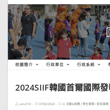
跳
轉
至
主
要
內
容
校園簡介
行政單位
行政系統
2024SIIF韓國首爾國際
Post
Post
Post
ashs510
07/02/2024
4. 活動&競賽
/
學生事務
/
家長事務
author:
published:
category: