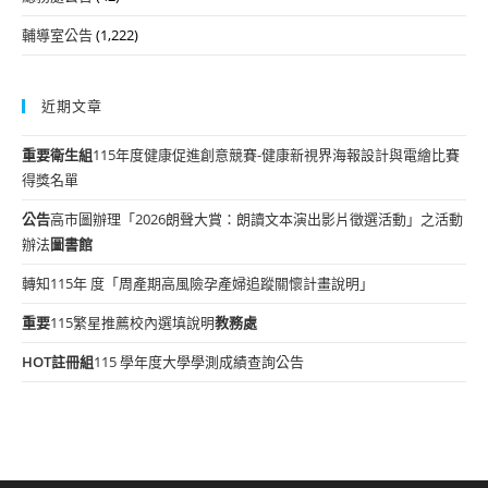
輔導室公告
(1,222)
近期文章
重要
衛生組
115年度健康促進創意競賽-健康新視界海報設計與電繪比賽
得獎名單
公告
高市圖辦理「2026朗聲大賞：朗讀文本演出影片徵選活動」之活動
辦法
圖書館
轉知115年 度「周產期高風險孕產婦追蹤關懷計畫說明」
重要
115繁星推薦校內選填說明
教務處
HOT
註冊組
115 學年度大學學測成績查詢公告