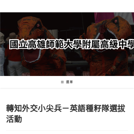
跳
轉
至
主
要
內
容
選單
轉知外交小尖兵－英語種籽隊選拔
活動