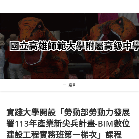
跳
轉
至
主
要
內
容
選單
實踐大學開設「勞動部勞動力發展
署113年產業新尖兵計畫-BIM數位
建設工程實務班第一梯次」課程