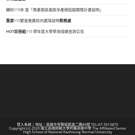
轉知115年 度「周產期高風險孕產婦追蹤關懷計畫說明」
重要
115繁星推薦校內選填說明
教務處
HOT
註冊組
115 學年度大學學測成績查詢公告
登入系統
| 地址：高雄市苓雅區凱旋二路89號 TEL:07-7613875
Copyright (c) 2020 國立高雄師範大學附屬高級中學 The Affiliated Senior
High School of National Kaohsiung Normal University