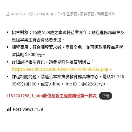
Post
Post
Post
ashs560
07/05/2024
學生事務
/
家長事務
/
輔導室公告
author:
published:
category:
招生對象：15歲至29歲之本國籍待業青年；歡迎進修部學生及
應屆畢業生符合資格者參加。
課程費用：符合課程要求者，學費全免，並可領取課程每月學
習獎勵金8000元。
詳細課程相關資訊，請參見附件及官網網址：
https://eec.kh.usc.edu.tw/p/404-1040-40732.php
。
課程相關問題，請逕洽本校推廣教育部高雄中心，電話07-726-
0545分機100，或官方line，line ID：@822ckery。
1131201288_1_bim數位建設工程實務班第一梯次
下載
Post Views:
139