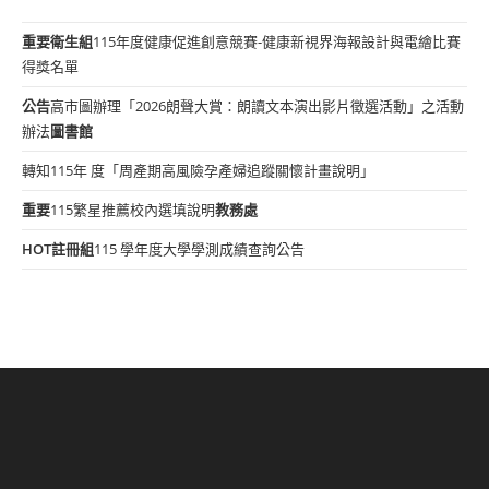
重要
衛生組
115年度健康促進創意競賽-健康新視界海報設計與電繪比賽
得獎名單
公告
高市圖辦理「2026朗聲大賞：朗讀文本演出影片徵選活動」之活動
辦法
圖書館
轉知115年 度「周產期高風險孕產婦追蹤關懷計畫說明」
重要
115繁星推薦校內選填說明
教務處
HOT
註冊組
115 學年度大學學測成績查詢公告