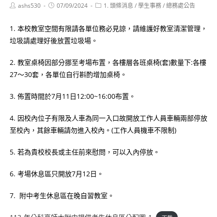
Post
Post
Post
ashs530
07/09/2024
1. 頭條消息
/
學生事務
/
總務處公告
author:
published:
category:
1. 本校教室空間有限請各單位務必見諒，請維護好教室清潔管理，
垃圾請處理好後放置垃圾場。
2. 教室桌椅因部分挪至考場布置，各樓層各班桌椅(套)數量下:各樓
27～30套，各單位自行斟酌增加桌椅。
3. 佈置時間於7月11日12:00~16:00布置。
4. 因校內位子有限及人車為同一入口故開放工作人員車輛兩部停放
至校內，其餘車輛請勿進入校內。(工作人員機車不限制)
5. 若為貴校校長或主任前來慰問，可以入內停放。
6. 考場休息區只開放7月12日。
7. 附中考生休息區在晚自習教室。