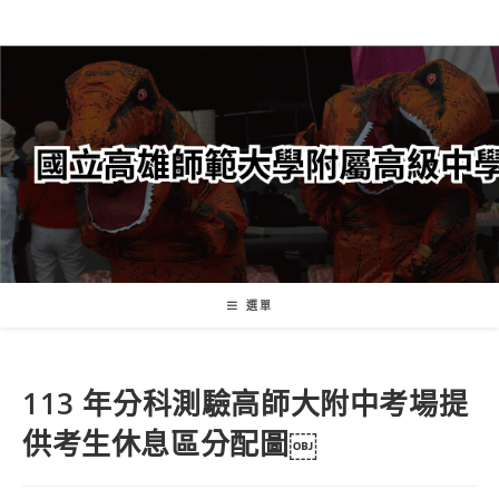
跳
轉
至
主
要
內
容
選單
113 年分科測驗高師大附中考場提
供考生休息區分配圖￼