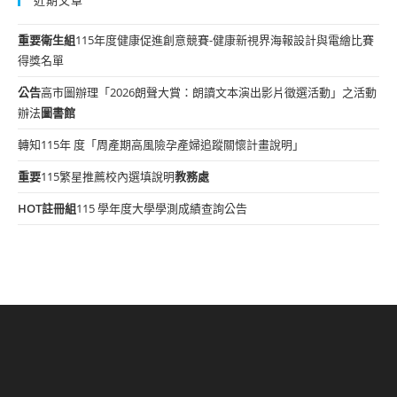
重要
衛生組
115年度健康促進創意競賽-健康新視界海報設計與電繪比賽
得獎名單
公告
高市圖辦理「2026朗聲大賞：朗讀文本演出影片徵選活動」之活動
辦法
圖書館
轉知115年 度「周產期高風險孕產婦追蹤關懷計畫說明」
重要
115繁星推薦校內選填說明
教務處
HOT
註冊組
115 學年度大學學測成績查詢公告