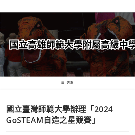
跳
轉
至
主
要
內
容
選單
國立臺灣師範大學辦理「2024
GoSTEAM自造之星競賽」