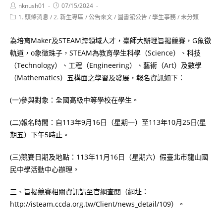
Post
Post
nknush01
07/15/2024
author:
published:
Post
1. 頭條消息
/
2. 新生專區
/
公告來文
/
圖書館公告
/
學生事務
/
未分類
category:
為培育Maker及STEAM跨領域人才，臺師大辦理旨揭競賽，G象徵
軌道，o象徵珠子，STEAM為教育學生科學（Science）、科技
（Technology）、工程（Engineering）、藝術（Art）及數學
（Mathematics）五構面之學習及發展，報名資訊如下：
(一)參與對象：全國高級中等學校在學生。
(二)報名時間：自113年9月16日（星期一）至113年10月25日(星
期五）下午5時止。
(三)競賽日期及地點：113年11月16日（星期六）假臺北市龍山國
民中學活動中心辦理。
三、旨揭競賽相關資訊請至官網查閱（網址：
http://isteam.ccda.org.tw/Client/news_detail/109）。