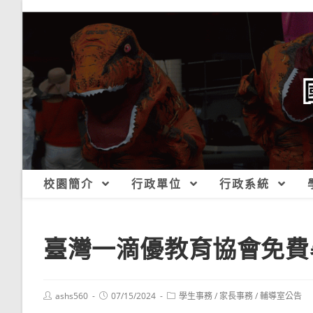
跳
轉
至
主
要
內
容
校園簡介
行政單位
行政系統
臺灣一滴優教育協會免費
Post
Post
Post
ashs560
07/15/2024
學生事務
/
家長事務
/
輔導室公告
author:
published:
category: