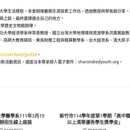
大學生活樣態，本會辦理暑期生涯探索工作坊，透過教授與學長姐分享、
尋之路，最終選擇適合自己的地方。
功大學歷史文物館辦理。
功大學經濟學系林常青教授、國立台灣大學地理環境資源學系洪廣冀副教
、高師大教育碩班、東吳財務工程與精算數學系、台大經濟系、清大原子
/RLnct419umYjyUfz8
。
新活動資訊，或逕洽本案承辦人電子郵件：sharon@edyouth.org。
學醫學系111年3月19
新竹市114學年度第1學期「高中
辦招生線上座談
以上清寒優秀學生獎學金」