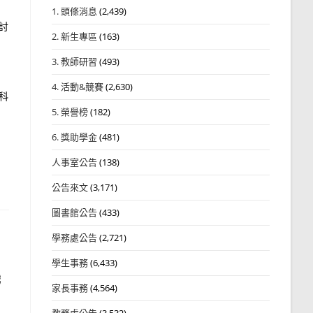
1. 頭條消息
(2,439)
討
2. 新生專區
(163)
3. 教師研習
(493)
4. 活動&競賽
(2,630)
科
5. 榮譽榜
(182)
6. 獎助學金
(481)
人事室公告
(138)
公告來文
(3,171)
圖書館公告
(433)
學務處公告
(2,721)
學生事務
(6,433)
職
家長事務
(4,564)
教務處公告
(3,532)