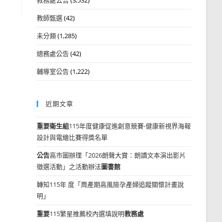
教師甄選
(42)
未分類
(1,285)
總務處公告
(42)
輔導室公告
(1,222)
近期文章
重要
衛生組
115年度健康促進創意競賽-健康新視界海報
設計與電繪比賽得獎名單
公告
高市圖辦理「2026朗聲大賞：朗讀文本演出影片
徵選活動」之活動辦法
圖書館
轉知115年 度「周產期高風險孕產婦追蹤關懷計畫說
明」
重要
115繁星推薦校內選填說明
教務處