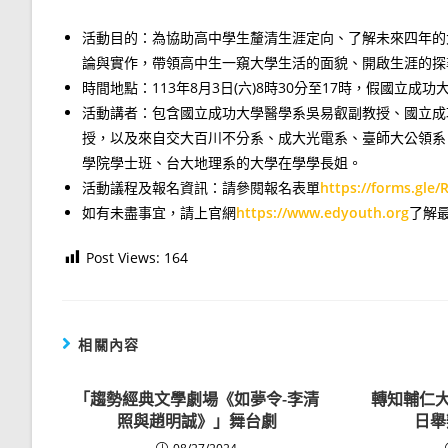
活動目的：為協助高中學生釐清生涯定向、了解未來四年的
論與實作，帶領高中生一窺大學生活的面貌、開啟生涯的探
時間地點：113年8月3日(六)8時30分至17時，假國立成
活動講者：包含國立成功大學醫學系吳易叡副教授、國立成
授，以及來自交大百川不分系、成大光電系、臺師大公領系
學院學士班、台大地理系的大學在學學長姐。
活動議程及報名資訊：請參閱報名表單
https://forms.gle
如有未盡事宜，請上官網
https://www.edyouth.org
了解最
Post Views:
164
相關內容
「趨勢經典文學劇場《如夢令-李清
轉知輔仁大
照與趙明誠》」舞台劇
日舉