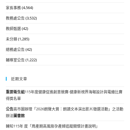
家長事務
(4,564)
教務處公告
(3,532)
教師甄選
(42)
未分類
(1,285)
總務處公告
(42)
輔導室公告
(1,222)
近期文章
重要
衛生組
115年度健康促進創意競賽-健康新視界海報設計與電繪比賽
得獎名單
公告
高市圖辦理「2026朗聲大賞：朗讀文本演出影片徵選活動」之活動
辦法
圖書館
轉知115年 度「周產期高風險孕產婦追蹤關懷計畫說明」