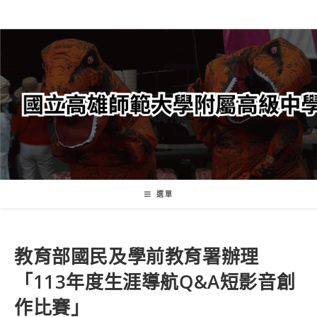
跳
轉
至
主
要
內
容
選單
教育部國民及學前教育署辦理
「113年度生涯導航Q&A短影音創
作比賽」