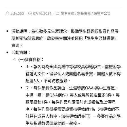
Post
Post
Post
ashs560
07/16/2024
學生事務
/
家長事務
/
輔導室公告
author:
published:
category:
活動說明：為推動多元生涯理念，鼓勵學生透過短影音作品展
現其獨特創意思維，啟發學生關注並運用「學生生涯輔導網」
資源。
活動資訊：
(一)參賽資格：
１、報名時為全國高級中等學校具學籍學生，需檢附學
籍證明文件，得以個人或團體名義參賽，團體人數不得
超過3人，不可跨校組隊。
２、每件參賽作品請由「生涯導航Q&A-高中生專區」
中擇一類一題Q&A創作，每人或每隊報名至多3件，每
類限投稿1件，每件作品均須個別完成報名及上傳程
序。每件作品得視需要設置指導教師1名（指導教師不
計算在成員人數中，無指導教師亦可），參賽作品之學
生及指導教師須屬於同一學校。