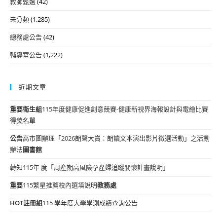
教師甄選
(42)
未分類
(1,285)
總務處公告
(42)
輔導室公告
(1,222)
近期文章
重要
衛生組
115年度健康促進創意競賽-健康新視界海報設計與電繪比賽
得獎名單
公告
高市圖辦理「2026朗聲大賞：朗讀文本演出影片徵選活動」之活動
辦法
圖書館
轉知115年 度「周產期高風險孕產婦追蹤關懷計畫說明」
重要
115繁星推薦校內選填說明
教務處
HOT
註冊組
115 學年度大學學測成績查詢公告