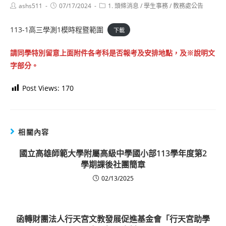
Post
Post
Post
ashs511
07/17/2024
1. 頭條消息
/
學生事務
/
教務處公告
author:
published:
category:
113-1高三學測1模時程暨範圍
下載
請同學特別留意上面附件各考科是否報考及安排地點，及※說明文
字部分。
Post Views:
170
相關內容
國立高雄師範大學附屬高級中學國小部113學年度第2
學期課後社團簡章
02/13/2025
函轉財團法人行天宮文教發展促進基金會「行天宮助學