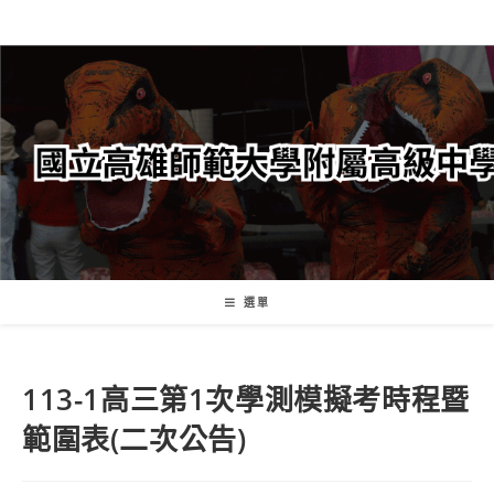
跳
轉
至
主
要
內
容
選單
113-1高三第1次學測模擬考時程暨
範圍表(二次公告)