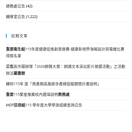
總務處公告
(42)
輔導室公告
(1,222)
近期文章
重要
衛生組
115年度健康促進創意競賽-健康新視界海報設計與電繪比賽
得獎名單
公告
高市圖辦理「2026朗聲大賞：朗讀文本演出影片徵選活動」之活動
辦法
圖書館
轉知115年 度「周產期高風險孕產婦追蹤關懷計畫說明」
重要
115繁星推薦校內選填說明
教務處
HOT
註冊組
115 學年度大學學測成績查詢公告