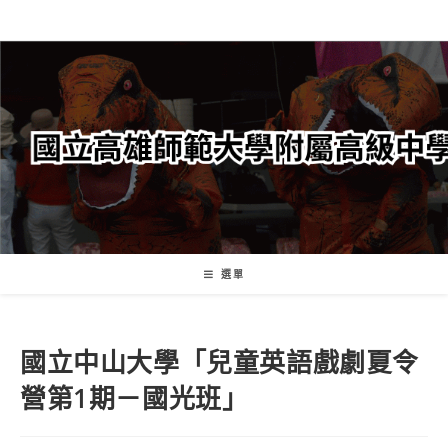
跳
轉
至
主
要
內
容
選單
國立中山大學「兒童英語戲劇夏令
營第1期－國光班」