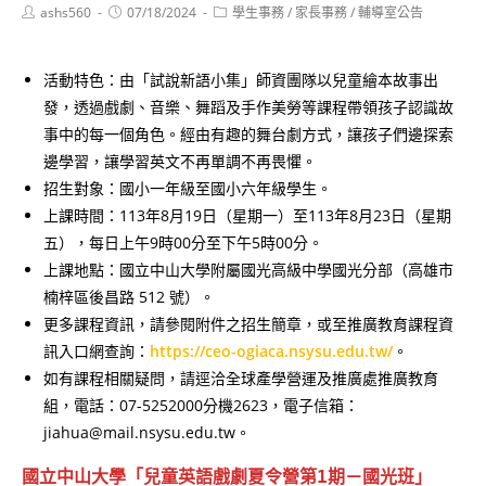
Post
Post
Post
ashs560
07/18/2024
學生事務
/
家長事務
/
輔導室公告
author:
published:
category:
活動特色：由「試說新語小集」師資團隊以兒童繪本故事出
發，透過戲劇、音樂、舞蹈及手作美勞等課程帶領孩子認識故
事中的每一個角色。經由有趣的舞台劇方式，讓孩子們邊探索
邊學習，讓學習英文不再單調不再畏懼。
招生對象：國小一年級至國小六年級學生。
上課時間：113年8月19日（星期一）至113年8月23日（星期
五），每日上午9時00分至下午5時00分。
上課地點：國立中山大學附屬國光高級中學國光分部（高雄市
楠梓區後昌路 512 號）。
更多課程資訊，請參閱附件之招生簡章，或至推廣教育課程資
訊入口網查詢：
https://ceo-ogiaca.nsysu.edu.tw/
。
如有課程相關疑問，請逕洽全球產學營運及推廣處推廣教育
組，電話：07-5252000分機2623，電子信箱：
jiahua@mail.nsysu.edu.tw。
國立中山大學「兒童英語戲劇夏令營第1期－國光班」