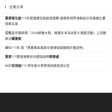
近期文章
重要
衛生組
115年度健康促進創意競賽-健康新視界海報設計與電繪比賽
得獎名單
公告
高市圖辦理「2026朗聲大賞：朗讀文本演出影片徵選活動」之活動
辦法
圖書館
轉知115年 度「周產期高風險孕產婦追蹤關懷計畫說明」
重要
115繁星推薦校內選填說明
教務處
HOT
註冊組
115 學年度大學學測成績查詢公告