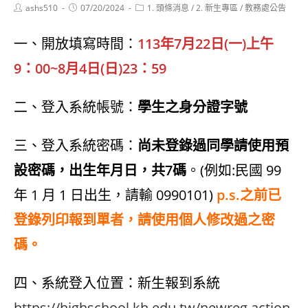
Post
Post
Post
ashs510
07/20/2024
1. 頭條消息
/
2. 新生專區
/
教務處公告
author:
published:
category:
一、開放填寫時間：
113年7月22日(一)上午
9：00~8月4日(日)23：59
二、登入系統帳號：
學生之身分證字號
三、登入系統密碼：
尚未登錄過同學請使用預
設密碼，出生年月日，共7碼
。(例如:民國 99
年 1 月 1 日出生，請輸 0990101)
p.s.之前已
登錄列印報到單者，請使用個人修改過之密
碼。
四、系統登入位置：新生報到系統
https://highschool.kh.edu.tw/newreg.action