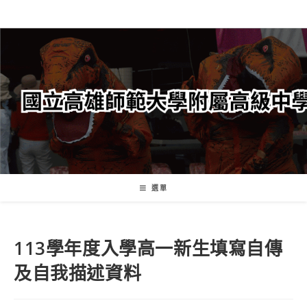
跳
轉
至
主
要
內
容
選單
113學年度入學高一新生填寫自傳
及自我描述資料