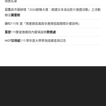
得獎名單
公告
高市圖辦理「2026朗聲大賞：朗讀文本演出影片徵選活動」之活動
辦法
圖書館
轉知115年 度「周產期高風險孕產婦追蹤關懷計畫說明」
重要
115繁星推薦校內選填說明
教務處
HOT
註冊組
115 學年度大學學測成績查詢公告