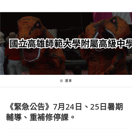
跳
轉
至
主
要
內
容
選單
《緊急公告》7月24日、25日暑期
輔導、重補修停課。