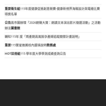
重要
衛生組
115年度健康促進創意競賽-健康新視界海報設計與電繪比賽
得獎名單
公告
高市圖辦理「2026朗聲大賞：朗讀文本演出影片徵選活動」之活動
辦法
圖書館
轉知115年 度「周產期高風險孕產婦追蹤關懷計畫說明」
重要
115繁星推薦校內選填說明
教務處
HOT
註冊組
115 學年度大學學測成績查詢公告