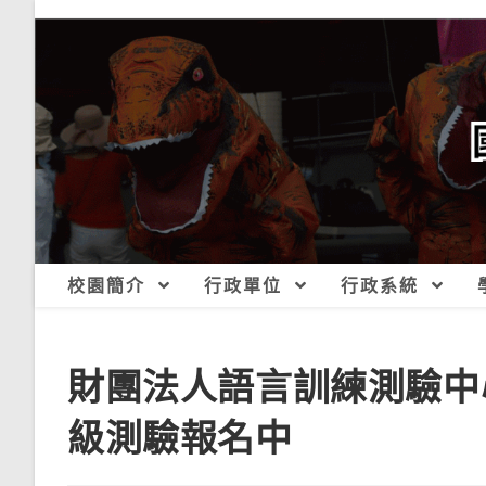
跳
轉
至
主
要
內
容
校園簡介
行政單位
行政系統
財團法人語言訓練測驗中
級測驗報名中