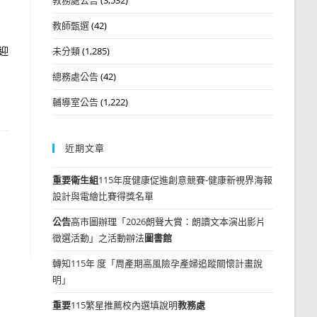
教師甄選
(42)
迎
未分類
(1,285)
總務處公告
(42)
輔導室公告
(1,222)
近期文章
重要
衛生組
115年度健康促進創意競賽-健康新視界海報
設計與電繪比賽得獎名單
公告
高市圖辦理「2026朗聲大賞：朗讀文本演出影片
徵選活動」之活動辦法
圖書館
轉知115年 度「周產期高風險孕產婦追蹤關懷計畫說
明」
重要
115繁星推薦校內選填說明
教務處