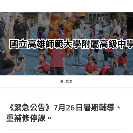
跳
轉
至
主
要
內
容
選單
《緊急公告》7月26日暑期輔導、
重補修停課。