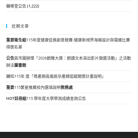
輔導室公告
(1,222)
近期文章
重要
衛生組
115年度健康促進創意競賽-健康新視界海報設計與電繪比賽
得獎名單
公告
高市圖辦理「2026朗聲大賞：朗讀文本演出影片徵選活動」之活動
辦法
圖書館
轉知115年 度「周產期高風險孕產婦追蹤關懷計畫說明」
重要
115繁星推薦校內選填說明
教務處
HOT
註冊組
115 學年度大學學測成績查詢公告