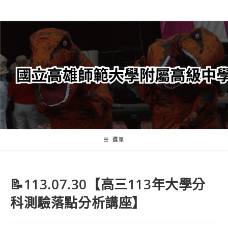
跳
轉
至
主
要
內
容
選單
📝113.07.30【高三113年大學分
科測驗落點分析講座】