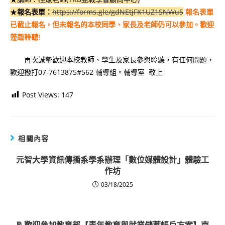
★
報名表單：
https://forms.gle/gdNEtjFK1UZ1SNWu5
報名表單
已截止報名，但未報名的本校同學、家長及老師仍可以參加。歡迎
蒞臨聆聽!
再次誠摯歡迎本校教師、學生及家長參與聆聽，有任何問題，
歡迎撥打07-7613875#562 輔導組。輔導室 敬上
Post Views:
147
相關內容
元智大學資訊傳播系學系辦理「數位媒體設計」體驗工
作坊
03/18/2025
📝歡迎參加教育部【青年教育與就業儲蓄帳戶方案】南