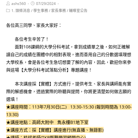
Post
Post
ashs560
07/29/2024
author:
published:
Post
1. 頭條消息
/
學生事務
/
家長事務
/
輔導室公告
category:
各位高三同學、家長大家好：
各位考生辛苦了！
面對108課綱的大學分科考試，拿到成績單之後，如何正確解
讀自己的成績在團體中的相對表現，進而善用自己的分數選填理想
大學校系，會是各位考生急切想要了解的內容，因此，歡迎你來參
與這場【大學分科考試落點分析】專題講座！
本次講座採【實體】方式進行，提供考生、家長與講師能有實
際的解惑機會，透過實際的聆聽與提問，你將更清楚如何做志願的
選填！
★講座時間：113年7月30日(二) 13:30-15:30 (報到時間為 13:00-
13:30)
★講座地點：高師大附中 雋永樓B1地下室
★講座方式：採【實體】講座進行(無直播、無錄影)
★講師：桂斌老師(TKB甄戰學習顧問中心)