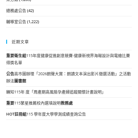
總務處公告
(42)
輔導室公告
(1,222)
近期文章
重要
衛生組
115年度健康促進創意競賽-健康新視界海報設計與電繪比賽
得獎名單
公告
高市圖辦理「2026朗聲大賞：朗讀文本演出影片徵選活動」之活動
辦法
圖書館
轉知115年 度「周產期高風險孕產婦追蹤關懷計畫說明」
重要
115繁星推薦校內選填說明
教務處
HOT
註冊組
115 學年度大學學測成績查詢公告