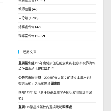
教師甄選
(42)
未分類
(1,285)
總務處公告
(42)
輔導室公告
(1,222)
近期文章
重要
衛生組
115年度健康促進創意競賽-健康新視界海報
設計與電繪比賽得獎名單
公告
高市圖辦理「2026朗聲大賞：朗讀文本演出影片
徵選活動」之活動辦法
圖書館
轉知115年 度「周產期高風險孕產婦追蹤關懷計畫說
明」
重要
115繁星推薦校內選填說明
教務處