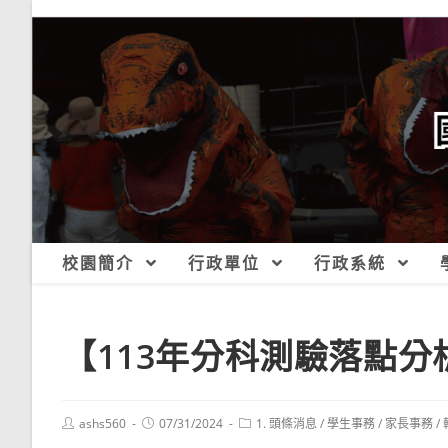
跳
轉
至
主
要
內
容
校園簡介
行政單位
行政系統
【113年分科測驗落點分
Post
Post
Post
ashs560
07/31/2024
1. 頭條消息
/
學生事務
/
家長事務
/
author:
published:
category: