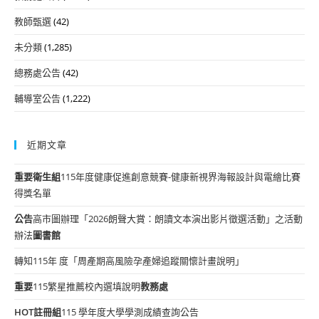
教師甄選
(42)
未分類
(1,285)
總務處公告
(42)
輔導室公告
(1,222)
近期文章
重要
衛生組
115年度健康促進創意競賽-健康新視界海報設計與電繪比賽
得獎名單
公告
高市圖辦理「2026朗聲大賞：朗讀文本演出影片徵選活動」之活動
辦法
圖書館
轉知115年 度「周產期高風險孕產婦追蹤關懷計畫說明」
重要
115繁星推薦校內選填說明
教務處
HOT
註冊組
115 學年度大學學測成績查詢公告