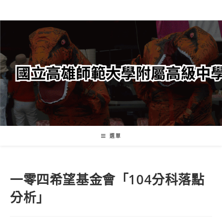
跳
轉
至
主
要
內
容
選單
一零四希望基金會「104分科落點
分析」