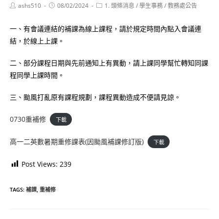
Post
Post
Post
ashs510
08/02/2024
1. 頭條消息
/
學生事務
/
教務處公告
author:
published:
category:
一、有會議連結的補課為線上課程，請於規定時間內點入會議連
結，於線上上課。
二、部分課程日期與先前通知上有異動，請上課同學幫忙轉知同課
程同學上課時間。
三、颱風打亂原有課程規劃，課程異動造成不便請見諒。
0730重補修
下載
高一二英數暑期重修課表(因颱風補課修訂版)
下載
Post Views:
239
TAGS:
補課
,
重補修