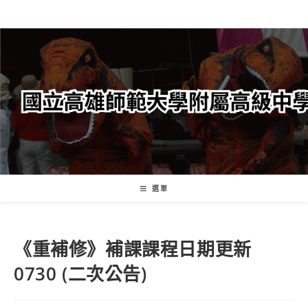
跳
轉
至
主
要
內
容
選單
《重補修》補課課程日期更新
0730 (二次公告)