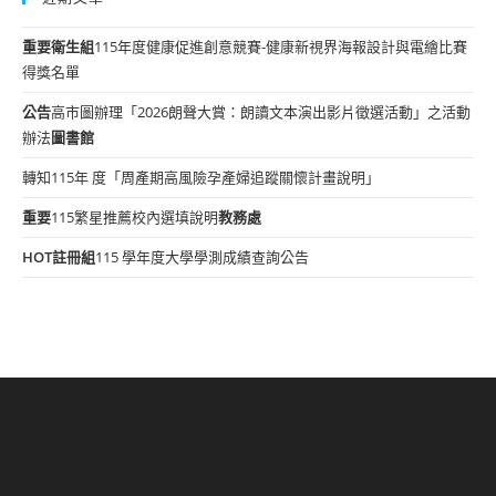
重要
衛生組
115年度健康促進創意競賽-健康新視界海報設計與電繪比賽
得獎名單
公告
高市圖辦理「2026朗聲大賞：朗讀文本演出影片徵選活動」之活動
辦法
圖書館
轉知115年 度「周產期高風險孕產婦追蹤關懷計畫說明」
重要
115繁星推薦校內選填說明
教務處
HOT
註冊組
115 學年度大學學測成績查詢公告