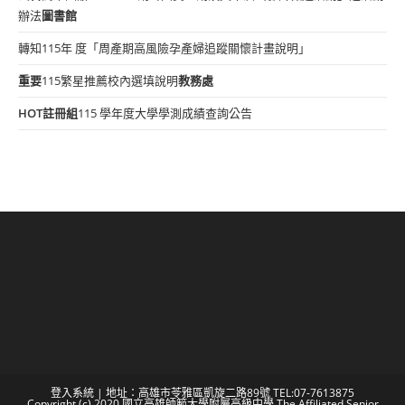
辦法
圖書館
轉知115年 度「周產期高風險孕產婦追蹤關懷計畫說明」
重要
115繁星推薦校內選填說明
教務處
HOT
註冊組
115 學年度大學學測成績查詢公告
登入系統
| 地址：高雄市苓雅區凱旋二路89號 TEL:07-7613875
Copyright (c) 2020 國立高雄師範大學附屬高級中學 The Affiliated Senior