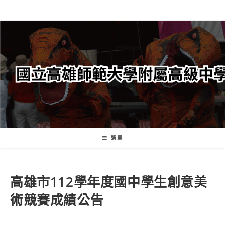
跳
轉
至
主
要
內
容
選單
高雄市112學年度國中學生創意美
術競賽成績公告