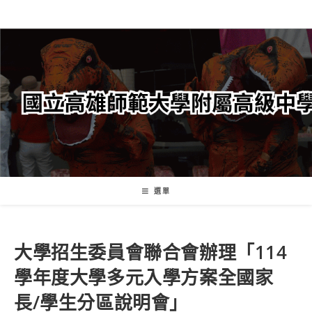
跳
轉
至
主
要
內
容
選單
大學招生委員會聯合會辦理「114
學年度大學多元入學方案全國家
長/學生分區說明會」