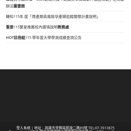
辦法
圖書館
轉知115年 度「周產期高風險孕產婦追蹤關懷計畫說明」
重要
115繁星推薦校內選填說明
教務處
HOT
註冊組
115 學年度大學學測成績查詢公告
登入系統
| 地址：高雄市苓雅區凱旋二路89號 TEL:07-7613875