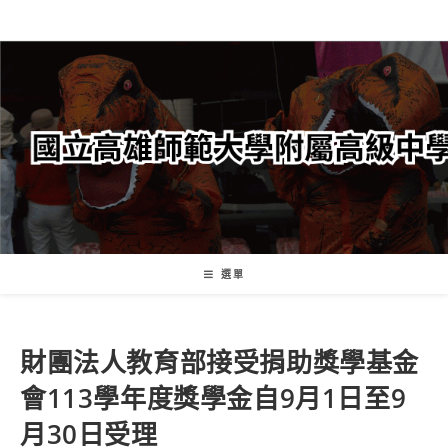
跳
轉
至
主
要
內
容
選單
財團法人教育部接受捐助獎學基金
會113學年度獎學金自9月1日至9
月30日受理