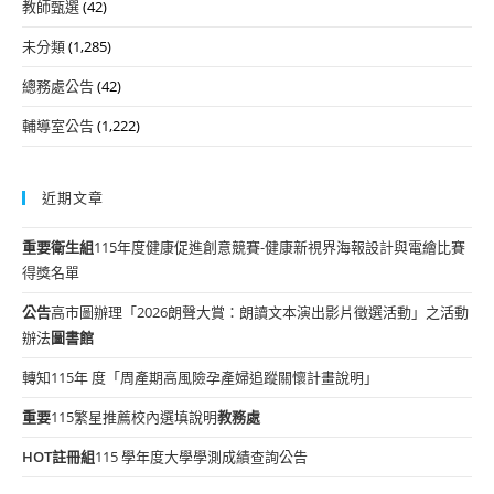
教師甄選
(42)
未分類
(1,285)
總務處公告
(42)
輔導室公告
(1,222)
近期文章
重要
衛生組
115年度健康促進創意競賽-健康新視界海報設計與電繪比賽
得獎名單
公告
高市圖辦理「2026朗聲大賞：朗讀文本演出影片徵選活動」之活動
辦法
圖書館
轉知115年 度「周產期高風險孕產婦追蹤關懷計畫說明」
重要
115繁星推薦校內選填說明
教務處
HOT
註冊組
115 學年度大學學測成績查詢公告