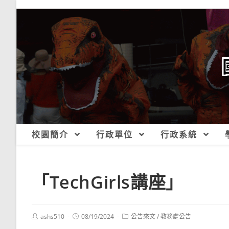
跳
轉
至
主
要
內
容
校園簡介
行政單位
行政系統
「TechGirls講座」
Post
Post
Post
ashs510
08/19/2024
公告來文
/
教務處公告
author:
published:
category: