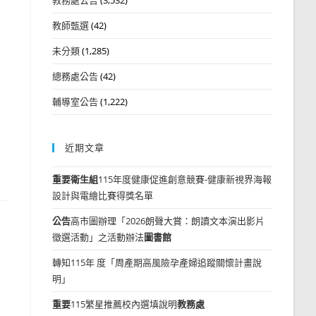
教師甄選
(42)
未分類
(1,285)
總務處公告
(42)
輔導室公告
(1,222)
近期文章
重要
衛生組
115年度健康促進創意競賽-健康新視界海報
設計與電繪比賽得獎名單
公告
高市圖辦理「2026朗聲大賞：朗讀文本演出影片
徵選活動」之活動辦法
圖書館
轉知115年 度「周產期高風險孕產婦追蹤關懷計畫說
明」
重要
115繁星推薦校內選填說明
教務處