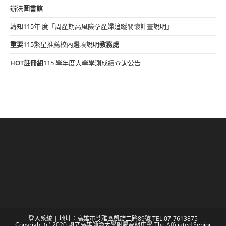
辦法
圖書館
轉知115年 度「周產期高風險孕產婦追蹤關懷計畫說明」
重要
115繁星推薦校內選填說明
教務處
HOT
註冊組
115 學年度大學學測成績查詢公告
登入系統
| 地址：高雄市苓雅區凱旋二路89號 TEL:07-7613875
Copyright (c) 2020 國立高雄師範大學附屬高級中學 The Affiliated Senior