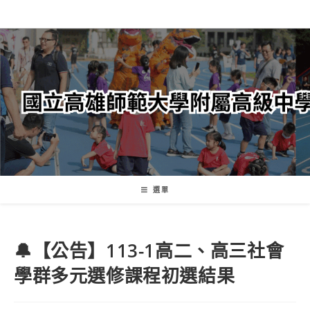
跳
轉
至
主
要
內
容
選單
🔔【公告】113-1高二、高三社會
學群多元選修課程初選結果