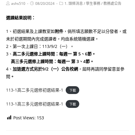
Post
Post
Post
ashs510
08/20/2024
1. 頭條消息
/
學生事務
/
教務處公告
author:
published:
category:
選課結果說明：
1、初選結果及上課教室如
附件
，倘所填志願數不足以分發者，或
未於初選期間內完成選課者，均由系統隨機選課。
2、第一次上課日：113/9/2（一）。
3、
高二多元選修上課時間：每週一 第 5、6節。
高三多元選修上課時間：每週一 第 3、4節。
4、
加退選方式另於9/2（一）公告校網
，屆時再請同學留意並參
閱
。
113-1高二多元選修初選結果-1
下載
113-1高三多元選修初選結果-1
下載
Post Views:
153